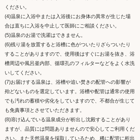
ください。
(4)温泉に入浴中または入浴後にお身体の異常が生じた場
合は直ちに入浴を中止して医師にご相談ください。
(5)温泉のお湯で洗濯はできません。
(6)残り湯を放置すると浴槽に色がついたりざらついたり
することがありますので、使用後はすぐにお湯を抜き、浴
槽周辺や風呂釜内部、循環孔のフィルターなどをよく水洗
いしてください。
(7)お届けする温泉は、浴槽や追い焚きの配管への影響が
殆どないものを選定しています。浴槽や配管は通常の使用
でも汚れの蓄積や劣化をしていますので、不都合が生じて
も免責事項とさせていただきます。
(8)溶け込んでいる温泉成分が析出し沈殿することがあり
ますが、品質には問題ありませんので安心してご利用くだ
さい。また天然温泉を採取しているため、稀に配管に析出